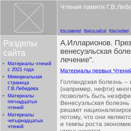
Чтения памяти Г.В.Леб
На главную
Карта сайта
Настройки
Разделы
А.Илларионов. През
венесуэльская боле
сайта
лечение".
Материалы чтений
с 2021 года
Материалы первых Чтени
Мемориальная
Голландская болезнь --
страница
(например, нефти) мног
Г.В.Лебедева
позволить быть неэффе
Материалы
пятнадцатых
Венесуэльская болезнь -
чтений
решает национализиров
Материалы
потому, что они являют
четырнадцатых
и темпы роста экономик
чтений
уменьшаются.