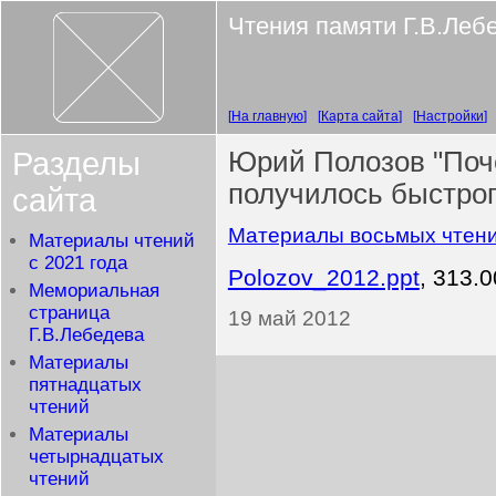
Чтения памяти Г.В.Леб
На главную
Карта сайта
Настройки
Разделы
Юрий Полозов "Поче
получилось быстрог
сайта
Материалы восьмых чтен
Материалы чтений
с 2021 года
Polozov_2012.ppt
, 313.
Мемориальная
страница
19 май 2012
Г.В.Лебедева
Материалы
пятнадцатых
чтений
Материалы
четырнадцатых
чтений