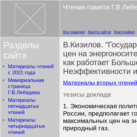
Чтения памяти Г.В.Леб
На главную
Карта сайта
Настройки
Разделы
В.Кизилов. "Госуда
цен на энергоносит
сайта
как работает Больш
Материалы чтений
Неэффективности и 
с 2021 года
Мемориальная
Материалы вторых чтени
страница
Г.В.Лебедева
тезисы доклада
Материалы
1. Экономическая полит
пятнадцатых
чтений
России, предполагает г
Материалы
максимальных цен на эн
четырнадцатых
природный газ.
чтений