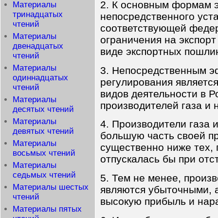
2. К основным формам 
Материалы
тринадцатых
непосредственного уст
чтений
соответствующей федер
Материалы
ограничения на экспорт 
двенадцатых
виде экспортных пошли
чтений
Материалы
3. Непосредственным э
одиннадцатых
регулирования являетс
чтений
видов деятельности в Р
Материалы
производителей газа и 
десятых чтений
Материалы
4. Производители газа
девятых чтений
большую часть своей пр
Материалы
существенно ниже тех, 
восьмых чтений
отпускалась бы при отс
Материалы
седьмых чтений
5. Тем не менее, произ
Материалы шестых
являются убыточными, 
чтений
высокую прибыль и нар
Материалы пятых