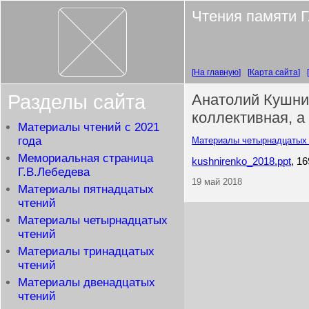
Чтения памяти Г
На главную
Карта сайта
Разделы сайта
Анатолий Кушни
коллективная, а
Материалы чтений с 2021
года
Материалы четырнадцатых 
Мемориальная страница
kushnirenko_2018.ppt
, 1
Г.В.Лебедева
19 май 2018
Материалы пятнадцатых
чтений
Материалы четырнадцатых
чтений
Материалы тринадцатых
чтений
Материалы двенадцатых
чтений