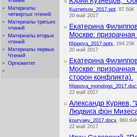
Юрий Кузнецов, "Об
чтений
Материалы
Kuznetsov_2017.ppt
, 87.50K
четвертых чтений
20 май 2017
Материалы третьих
Екатерина Филиппов
чтений
Москве: призрачная 
Материалы вторых
чтений
filippova_2017.pptx
, 194.23K
Материалы первых
20 май 2017
Чтений
Екатерина Филиппов
Оргкомитет
Москве: призрачная
сторон конфликта).
filippova_monologs_2017.doc
22 май 2017
Александр Куряев, 
Людвига фон Мизеса
kouryaev_2017.docx
, 860.64
22 май 2017