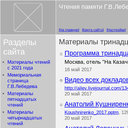
Чтения памяти Г.В.Леб
На главную
Карта сайта
Настройки
Разделы
Материалы тринадц
сайта
Программа тринадц
Москва, отель "На Казач
Материалы чтений
с 2021 года
16 май 2017
Мемориальная
Видео всех докладов
страница
Г.В.Лебедева
http://ailev.livejournal.com/1
Материалы
20 май 2017
пятнадцатых
Анатолий Кушниренк
чтений
Материалы
Koushnirenko_2017.pptm
, 12
четырнадцатых
20 май 2017
чтений