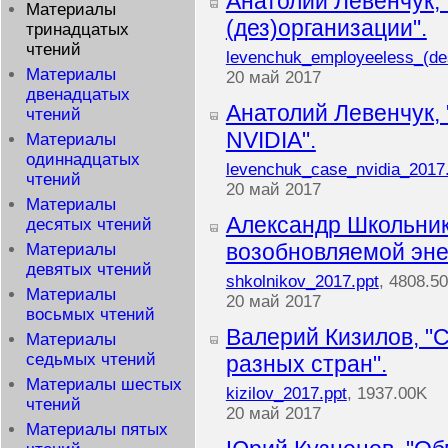
Анатолий Левенчук,
Материалы
(дез)организации".
тринадцатых
чтений
levenchuk_employeeless_(des
Материалы
20 май 2017
двенадцатых
Анатолий Левенчук,
чтений
NVIDIA".
Материалы
одиннадцатых
levenchuk_case_nvidia_2017
чтений
20 май 2017
Материалы
Александр Школьник
десятых чтений
возобновляемой эне
Материалы
девятых чтений
shkolnikov_2017.ppt
, 4808.5
Материалы
20 май 2017
восьмых чтений
Валерий Кизилов, "
Материалы
седьмых чтений
разных стран".
Материалы шестых
kizilov_2017.ppt
, 1937.00K
чтений
20 май 2017
Материалы пятых