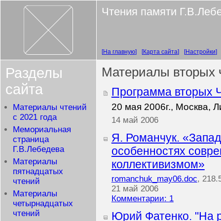
Чтения памяти Г.В.Леб
На главную
Карта сайта
Настройки
Разделы
Материалы вторых 
сайта
Программа вторых Ч
20 мая 2006г., Москва,
Материалы чтений
с 2021 года
14 май 2006
Мемориальная
Я. Романчук. «Запад
страница
Г.В.Лебедева
особенностях совре
Материалы
коллективизмом»
пятнадцатых
romanchuk_may06.doc
, 218.
чтений
21 май 2006
Материалы
Комментарии: 1
четырнадцатых
чтений
Юрий Фатенко. "На 