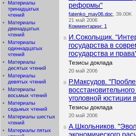
Материалы
реформы"
тринадцатых
fatenko_may06.doc
, 39.00K
чтений
21 май 2006
Материалы
Комментарии: 1
двенадцатых
чтений
И.Сокольщик. "Инте
Материалы
государства в совр
одиннадцатых
государства и права
чтений
Материалы
Тезисы доклада
десятых чтений
20 май 2006
Материалы
Р.Максудов. "Пробл
девятых чтений
восстановительного 
Материалы
восьмых чтений
уголовной юстиции в
Материалы
Тезисы доклада
седьмых чтений
20 май 2006
Материалы шестых
чтений
А.Школьников. "Эво
Материалы пятых
экономического расч