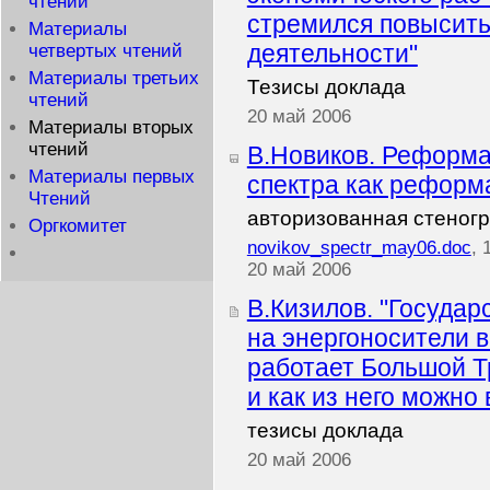
чтений
стремился повысить
Материалы
деятельности"
четвертых чтений
Материалы третьих
Тезисы доклада
чтений
20 май 2006
Материалы вторых
чтений
В.Новиков. Реформа
Материалы первых
спектра как реформ
Чтений
авторизованная стеног
Оргкомитет
novikov_spectr_may06.doc
, 
20 май 2006
В.Кизилов. "Государ
на энергоносители в
работает Большой 
и как из него можно 
тезисы доклада
20 май 2006